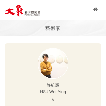
繁
藝術家
简
EN
關
於
大
許維頴
象
HSU Wei-Ying
大象藝術空間館簡介
女
藝術亮點