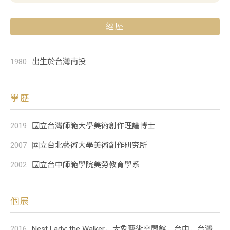
關於創辦人
經歷
服務項目
聯絡我們
1980
出生於台灣南投
展
覽
學歷
專
區
2019
國立台灣師範大學美術創作理論博士
當期展覽
2007
國立台北藝術大學美術創作研究所
本館專區
2002
國立台中師範學院美勞教育學系
外展專區
藝博會專區
個展
藝
術
2016
Nest Lady: the Walker，大象藝術空間館，台中，台灣