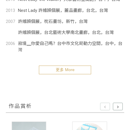
家
2013
Nest Lady 許維頴個展，麗品畫廊，台北，台灣
媒
2007
許維頴個展，枕石畫坊，新竹，台灣
體
許維頴個展，台北藝術大學南北畫廊，台北，台灣
報
2006
寂境▁你愛自己嗎？台中市文化局動力空間，台中，台
導
灣
出
版
更多 More
聯展
品
2021
活
不適者生存？，台南市美術館，台南，台灣
動
2020
台北國際藝術博覽會，台北世貿一館，台北，台灣
作品賞析
‹
›
丹青耀風華－承繼，開創，膠彩藝術，大墩文化中心大
墩藝廊，台中，台灣
藝術廈門線上博覽會，廈門，中國