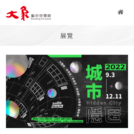
繁
展覽
简
EN
關
於
大
象
大象藝術空間館簡介
藝術亮點