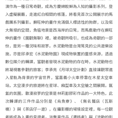
演作為一種日常奇觀，成為方慶綿較鮮為人知的攝影系列，登
入虛擬展廳，走進紅白相間的帳篷，將看見首次公開展示的馬
戲團系列攝影。蘇旺伸的畫作充滿個人標誌性的狗群，以及偌
大無垠的空間，魚塭地景是西海岸的日常，而馬戲動作在蘇旺
伸的畫作《圍觀無聊》裡，被奇觀所吸引，也成為奇觀的一部
份，是另一種況味和寂寥。水泥動物是台灣常見的公共遊樂設
施，亦是邱承宏《水泥動物園》現成物裝置的靈感來源，透過
數位媒介的轉譯，當觀者發現水泥動物的存在時，水泥動物也
將凝視著參觀的旅客；李承亮《月球太空計劃》直接讓觀眾進
入星軌為背景的宇宙世界，當嘉義小火車停靠在木星太空車
站，太空漫步的旅遊將在星球、廂型車及太空艙之間展開。氤
氳的氛圍，散漫寂寥的空景是林莉酈膠彩作品的一大特色，此
次轉譯的三件作品分別是《烏魚寮》、《無名麵店（瓦斯
桶）》與《茶店仔一遊》，在攝影棚的場境設定裡，每一位觀
者將成為入畫的見證者。洪譽豪作品《遷移者》與《流動的街