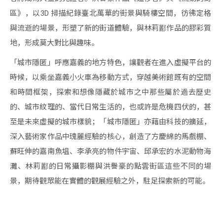
區》，以3D 掃描紀錄臺北萬華的街景與騎樓空間，彷彿定格
與流逝的場景，形塑了新的街道體驗，與林莉酈作品的膠彩質
地，形成莫大對比與趣味。
「城市隱匿」呼應嘉義的地方特色，讓觀者在進入虛擬平台的
時候，以乘坐嘉義小火車為移動方式，穿越美術館既有的空間
和時間框架，探索和想像隱藏於城市之中那些屬於過去歷史
的、城市紋理的、當代日常生活的，也或許是危機四伏的，甚
至是未來虛擬的城市樣貌；「城市隱匿」亦藉由科技的擴延，
深入藝術家作品中瑰麗經驗的核心，創造了方慶綿的馬戲棚、
蘇旺伸的嘉南魚塭、李承亮的物件宇宙、邱承宏的水泥動物海
灘、林莉酈的日常攝影棚與洪譽豪的點雲街區這些不同的場
景，期待觀眾能在實體的觀展經驗之外，駐足探索新的可能。