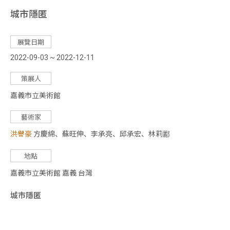
城市隱匿
關於創辦人
服務項目
展覽日期
聯絡我們
2022-09-03 ~ 2022-12-11
展
策展人
覽
嘉義市立美術館
專
藝術家
區
洪譽豪
方慶綿、蘇旺伸、李承亮、邱承宏、林莉酈
當期展覽
本館專區
地點
外展專區
嘉義市立美術館 嘉義 台灣
藝博會專區
城市隱匿
藝
術