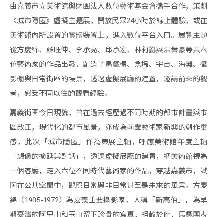
由嘉義市立美術館與財團法人數位藝術基金會攜手合作，策劃
家
《城市隱匿》虛擬主題展，開放民眾24小時於線上體驗，或在
媒
美術館內所設置的實體裝置上，進入數位平台入口。展覽主題
體
從方慶綿、蘇旺伸、李承亮、邱承宏、林莉酈與洪譽豪等共六
報
位藝術家的作品出發，創造了馬戲棚、魚塭、宇宙、海灘、攝
導
影棚與日常街區的場景，透過虛擬展廳的建置，邀請前來的觀
者，感受不同以往的觀看經驗。
出
版
嘉義街區今日現貌，曾在過去經歷過不同時期的都市計畫與市
區改正，現代化的都市風景，亦成為前輩藝術家新興的創作靈
品
感，此次「城市隱匿」作為策展主軸，呼應美術館年度主軸
活
「想像的擴延與對話」，透過虛擬展廳的建置，把美術館視為
動
一個客廳，走入六位不同時代藝術家的作品，穿越嘉義市，試
圖在公共空間中，觀照日常與非日常甚至是未來的風景。方慶
綿（1905-1972）為嘉義重要攝影家，人稱「新高伯」，為早
期臺灣的阿里山和玉山留下珍貴的寫真，相較於此，馬戲團表