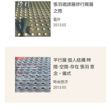
張羽邀請展修行開展
之際
藝外
2013.05
平行展 個人結構 時
間-空間-存在 張羽 意
念‧儀式
時尚芭莎
2013.05