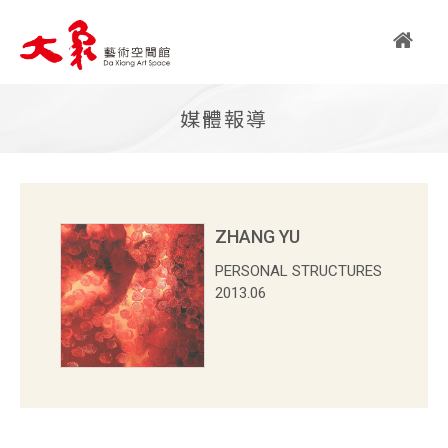
繁
媒體報導
简
EN
ZHANG YU
PERSONAL STRUCTURES
關
2013.06
於
大
象
大象藝術空間館簡介
藝術亮點