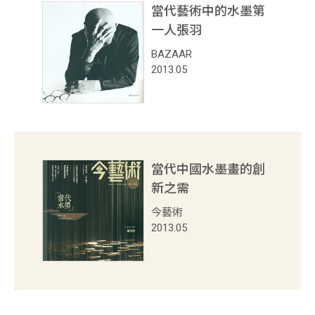
當代藝術中的水墨第
家
一人張羽
媒
BAZAAR
體
2013.05
報
導
出
版
當代中國水墨畫的創
品
新之需
活
今藝術
2013.05
動