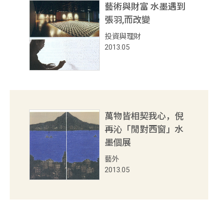
藝術與財富 水墨遇到
關於創辦人
張羽,而改變
服務項目
投資與理財
2013.05
聯絡我們
展
覽
專
區
萬物皆相契我心，倪
再沁「閒對西窗」水
當期展覽
墨個展
本館專區
藝外
外展專區
2013.05
藝博會專區
藝
術