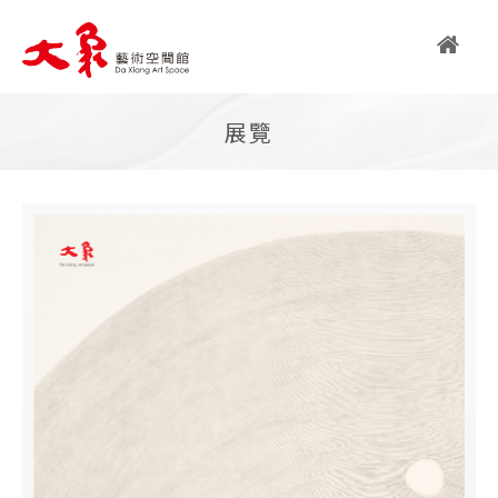
繁
展覽
简
EN
關
於
大
象
大象藝術空間館簡介
藝術亮點