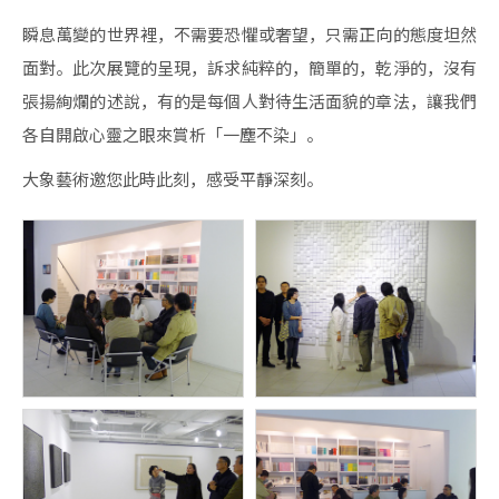
瞬息萬變的世界裡，不需要恐懼或奢望，只需正向的態度坦然
面對。此次展覽的呈現，訴求純粹的，簡單的，乾淨的，沒有
張揚絢爛的述說，有的是每個人對待生活面貌的章法，讓我們
各自開啟心靈之眼來賞析「一塵不染」。
大象藝術邀您此時此刻，感受平靜深刻。