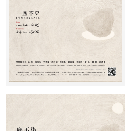
關於創辦人
服務項目
聯絡我們
展
覽
專
區
當期展覽
本館專區
外展專區
藝博會專區
藝
術