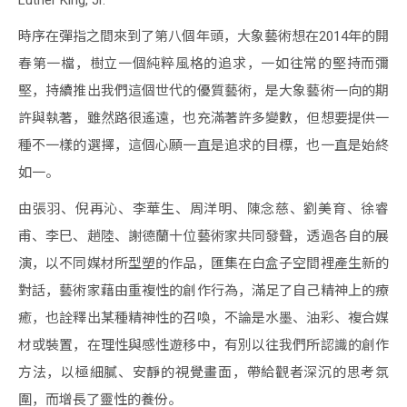
時序在彈指之間來到了第八個年頭，大象藝術想在2014年的開
春第一檔，樹立一個純粹風格的追求，一如往常的堅持而彌
堅，持續推出我們這個世代的優質藝術，是大象藝術一向的期
許與執著，雖然路很遙遠，也充滿著許多變數，但想要提供一
種不一樣的選擇，這個心願一直是追求的目標，也一直是始終
如一。
由張羽、倪再沁、李華生、周洋明、陳念慈、劉美育、徐睿
甫、李巳、趙陸、謝德蘭十位藝術家共同發聲，透過各自的展
演，以不同媒材所型塑的作品，匯集在白盒子空間裡產生新的
對話，藝術家藉由重複性的創作行為，滿足了自己精神上的療
癒，也詮釋出某種精神性的召喚，不論是水墨、油彩、複合媒
材或裝置，在理性與感性遊移中，有別以往我們所認識的創作
方法，以極細膩、安靜的視覺畫面，帶給觀者深沉的思考氛
圍，而增長了靈性的養份。