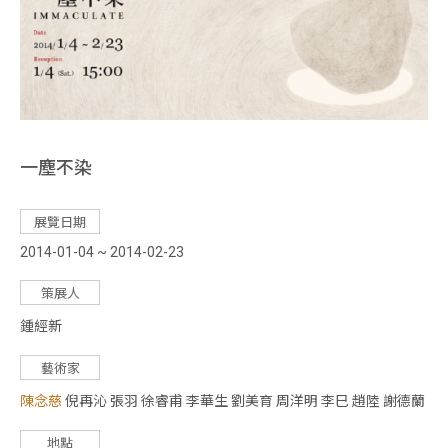
家
媒
體
報
導
一塵不染
出
展覽日期
版
2014-01-04 ~ 2014-02-23
品
策展人
活
鍾經新
動
藝術家
陳念慈
倪再沁 張羽 徐睿甫 李華生 劉美育 周洋明 李巳 趙陸 謝德蘭
地點