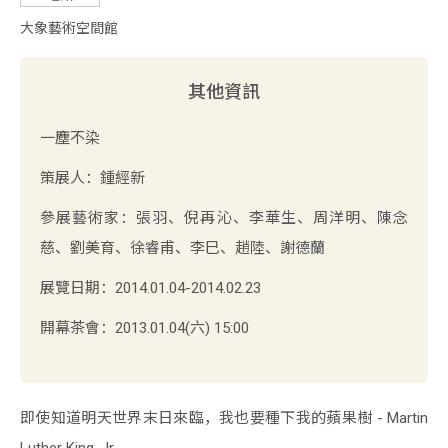
大象藝術空間館
其他資訊
一塵不染
策展人：鍾經新
參展藝術家：張羽、倪再沁、李華生、周洋明、陳念
慈、劉美育、徐睿甫、李巳、趙陸、謝德蘭
展覽日期：2014.01.04-2014.02.23
開幕茶會：2013.01.04(六) 15:00
即使知道明天世界末日來臨，我也要種下我的蘋果樹 - Martin
Luther King, Jr.