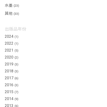
水墨
(23)
關於創辦人
其他
(33)
服務項目
聯絡我們
出版品年份
展
2024
(1)
覽
2022
(1)
專
2021
(5)
區
2020
(2)
2019
當期展覽
(3)
2018
(3)
本館專區
2017
(6)
外展專區
2016
(3)
藝博會專區
2015
(7)
藝
2014
(9)
術
2013
(6)