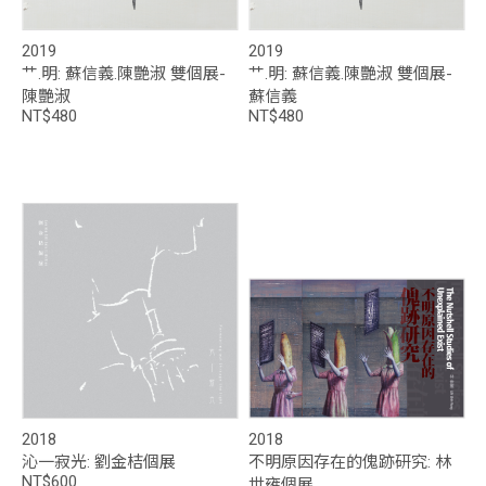
2019
2019
艹.明: 蘇信義.陳艷淑 雙個展-
艹.明: 蘇信義.陳艷淑 雙個展-
陳艷淑
蘇信義
NT$480
NT$480
2018
2018
沁一寂光: 劉金桔個展
不明原因存在的傀跡研究: 林
NT$600
世雍個展