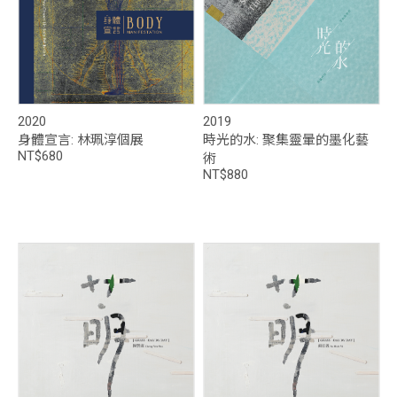
2020
2019
身體宣言: 林珮淳個展
時光的水: 聚集靈暈的墨化藝
NT$680
術
NT$880