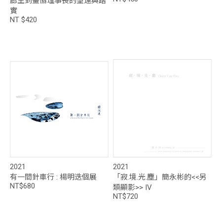
廊主到畫協理事長的望遠與踏
實
NT $420
2021
2021
有一間針車行 : 楊明迭個展
「寂.境.光.塵」簡永彬的<<另
NT$680
類顯影>> IV
NT$720