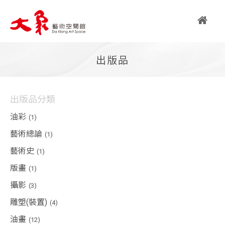
繁
出版品
简
EN
出版品分類
油彩
(1)
藝術總論
(1)
關
藝術史
(1)
於
版畫
(1)
大
攝影
(3)
象
雕塑(裝置)
(4)
大象藝術空間館簡介
油畫
(12)
藝術亮點