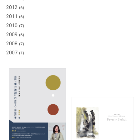
2012
家
(6)
2011
(6)
媒
2010
(7)
體
2009
(6)
報
2008
(7)
導
2007
(1)
出
版
品
活
動