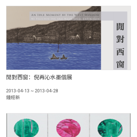
家
媒
體
報
導
出
版
閒對西窗：倪再沁水墨個展
品
2013-04-13 ~ 2013-04-28
活
鍾經新
動