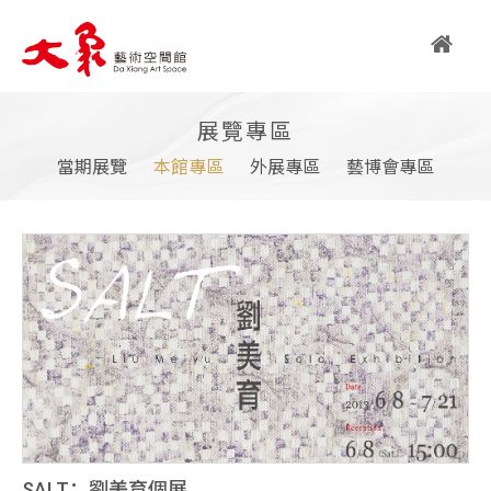
繁
展覽專區
简
EN
當期展覽
本館專區
外展專區
藝博會專區
關
於
大
象
大象藝術空間館簡介
SALT：劉美育個展
藝術亮點